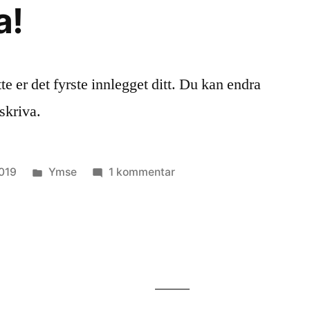
a!
e er det fyrste innlegget ditt. Du kan endra
 skriva.
Posted
til
019
Ymse
1 kommentar
in
Hallo,
verda!