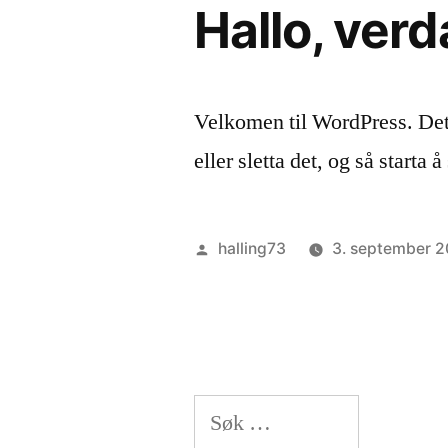
Hallo, verd
Velkomen til WordPress. Dett
eller sletta det, og så starta å
Posted
halling73
3. september 2
by
Leit